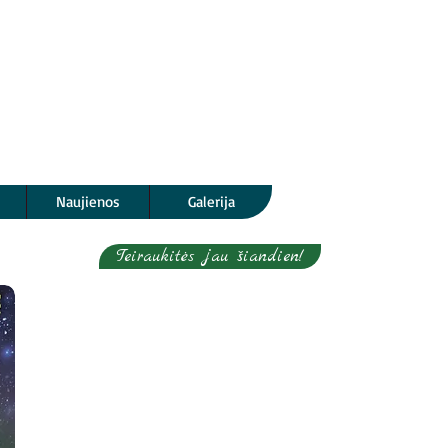
Naujienos
Galerija
Teiraukitės jau šiandien!