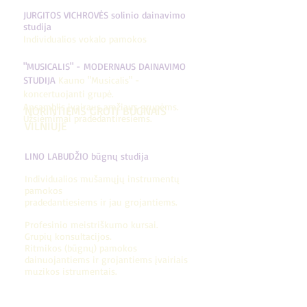
JURGITOS VICHROVĖS solinio dainavimo
studija
Individualios vokalo pamokos
"MUSICALIS" - MODERNAUS DAINAVIMO
STUDIJA
Kauno "Musicalis" -
koncertuojanti grupė.
Ansamblis įvairaus amžiaus grupėms.
NORINTIEMS GROTI BŪGNAIS
Užsiėmimai pradedantiresiems.
VILNIUJE
LINO LABUDŽIO būgnų studija
Individualios mušamųjų instrumentų
pamokos
pradedantiesiems ir jau grojantiems.
Profesinio meistriškumo kursai.
Grupių konsultacijos.
Ritmikos (būgnų) pamokos
dainuojantiems ir grojantiems įvairiais
muzikos istrumentais.