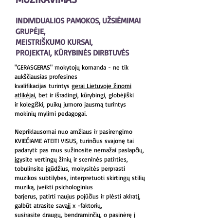
INDIVIDUALIOS PAMOKOS, UŽSIĖMIMAI
GRUPĖJE,
MEISTRIŠKUMO KURSAI,
PROJEKTAI,
KŪRYBINĖS DIRBTUVĖS
"GERASGERAS" mokytojų komanda - ne tik
aukščiausias profesines
kvalifikacijas
turintys
gerai Lietuvoje žinomi
atlikėjai
, bet ir išradingi, kūrybingi, globėjiški
ir kolegiški, puikų jumoro jausmą turintys
mokinių mylimi pedagogai.
Nepriklausomai nuo amžiaus ir pasirengimo
KVIEČIAME ATEITI VISUS
, turinčius svajonę tai
padaryti: pas mus sužinosite nemažai paslapčių,
įgysite vertingų žinių ir sceninės patirties,
tobulinsite įgūdžius, mokysitės perprasti
muzikos subtilybes, interpretuoti skirtingų stilių
muziką, įveikti psichologinius
barjerus,
patirti naujus pojūčius ir plėsti akiratį,
galbūt atrasite savąjį
x -faktorių,
susirasite draugų, bendraminčių, o pasinėrę į