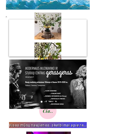
Čia..
Visos mūsų naujienos, skelbimai apie renginius, koncertus...