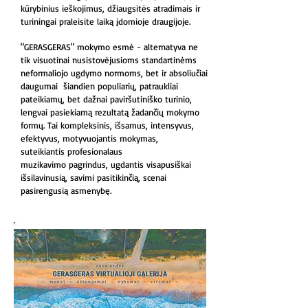
kūrybinius ieškojimus, džiaugsitės atradimais ir
turiningai praleisite laiką įdomioje draugijoje.
"GERASGERAS" mokymo esmė
- alternatyva ne
tik visuotinai nusistovėjusioms standartinėms
neformaliojo ugdymo normoms, bet ir absoliučiai
daugumai šiandien
populiarių, patraukliai
pateikiamų, bet dažnai paviršutiniško turinio,
lengvai pasiekiamą rezultatą žadančių mokymo
formų. Tai kompleksinis, išsamus, intensyvus,
efektyvus, motyvuojantis mokymas,
suteikiantis
profesionalaus
muzikavimo pagrindus, ugdantis visapusiškai
išsilavinusią, savimi pasitikinčią, scenai
pasirengusią asmenybę.