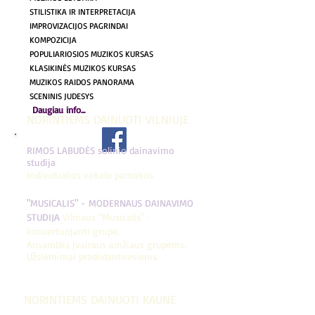
STILISTIKA IR INTERPRETACIJA
IMPROVIZACIJOS PAGRINDAI
KOMPOZICIJA
POPULIARIOSIOS MUZIKOS KURSAS
KLASIKINĖS MUZIKOS KURSAS
MUZIKOS RAIDOS PANORAMA
SCENINIS JUDESYS
Daugiau info...
NORINTIEMS DAINUOTI VILNIUJE
RIMOS LABUDĖS solinio dainavimo
studija
Individualios vokalo pamokos
"MUSICALIS" - MODERNAUS DAINAVIMO
STUDIJA
Vilniaus "Musicalis" -
koncertuojanti grupė.
Ansamblis įvairaus amžiaus grupėms.
Užsiėmimai pradedantiresiems.
NORINTIEMS DAINUOTI KAUNE