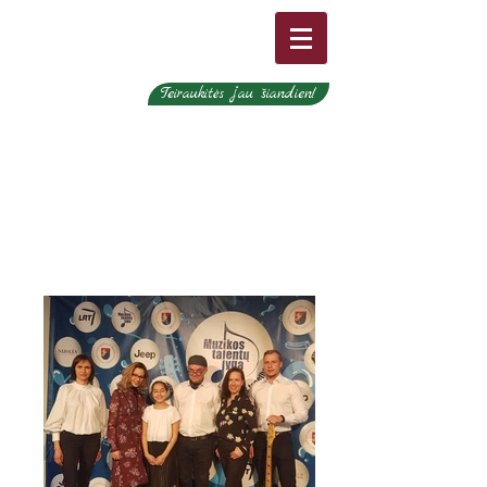
Teiraukitės jau šiandien!